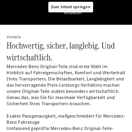
Assistance
Center
Zum Inhalt springen
Anbieter
24h Service
Roadside
Assistance
Individuelle
Vorteile
Unterstützung
Hochwertig, sicher, langlebig. Und
Mobilitätslösungen
wirtschaftlich.
Mercedes-Benz Original-Teile sind erste Wahl im
Hinblick auf Fahreigenschaften, Komfort und Werterhalt
Ihres Transporters. Die Belastbarkeit, Langlebigkeit und
das hervorragende Preis-Leistungs-Verhältnis machen
Übersicht
unsere Original-Teile zudem besonders wirtschaftlich.
MobiloVan
Genau das, was Sie für maximale Verfügbarkeit und
Intelligente
Sicherheit Ihres Transporters brauchen.
Fahrzeugsteuerung
Exakte Passgenauigkeit, maßgeschneidert für Mercedes-
Benz Fahrzeuge
Umfassend geprüfte Mercedes-Benz Original-Teile-