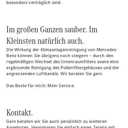
besonders verträglich sind.
Telefonie &
Multimedia
Pannen- &
Unfallhilfe
Im großen Ganzen sauber. Im
Reparatur
&
Kleinsten natürlich auch.
Werkstatt
Die Wirkung der Klimaanlagenreinigung von Mercedes-
Benz können Sie übrigens noch steigern – durch den
regelmäßigen Wechsel des Innenraumfilters sowie eine
ergänzende Reinigung des Pollenfiltergehäuses und der
angrenzenden Luftkanäle. Wir beraten Sie gern.
Das Beste für mich: Mein Service.
Unfallreparaturen
SmallRepair
Kontakt.
KomplettService-
Paket
Gern beraten wir Sie auch persönlich zu weiteren
Wartungs-
Angeboten. Vereinbaren Sie einfach einen Termin mit