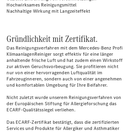
Hochwirksames Reinigungsmittel
Nachhaltige Wirkung mit Langzeiteffekt
Übersicht
Gründlichkeit mit Zertifikat.
Reifen &
Kompletträder
Das Reinigungsverfahren mit dem Mercedes-Benz Profi
KlimaanlagenReiniger sorgt effektiv für eine länger
anhaltende frische Luft und hat zudem einen Wirkstoff
zur aktiven Geruchsvorbeugung. Sie profitieren nicht
nur von einer hervorragenden Luftqualität im
Fahrzeuginneren, sondern auch von einer angenehmen
und komfortablen Umgebung für Ihre Beifahrer.
Nicht zuletzt wurde unserem Reinigungsverfahren von
Reifen- und
der Europäischen Stiftung für Allergieforschung das
Komplettradschutz
ECARF-Qualitätssiegel verliehen.
EU-
Reifenlabel
Das ECARF-Zertifikat bestätigt, dass die zertifizierten
Teile &
Services und Produkte für Allergiker und Asthmatiker
Zubehör