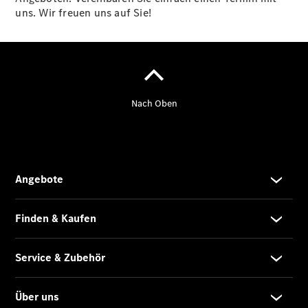
Paket
uns. Wir freuen uns auf Sie!
Garantie-
Paket
Mercedes
me
Karriere
Unsere