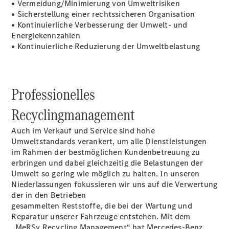
News
• Vermeidung/Minimierung von Umweltrisiken
Events
• Sicherstellung einer rechtssicheren Organisation
Elektromobilität
• Kontinuierliche Verbesserung der Umwelt- und
Historie
Energiekennzahlen
• Kontinuierliche Reduzierung der Umweltbelastung
Professionelles
Recyclingmanagement
Auch im Verkauf und Service sind hohe
Karriere
Umweltstandards verankert, um alle Dienstleistungen
im Rahmen der bestmöglichen Kundenbetreuung zu
erbringen und dabei gleichzeitig die Belastungen der
Umwelt so gering wie möglich zu halten. In unseren
Niederlassungen fokussieren wir uns auf die Verwertung
der in den Betrieben
gesammelten Reststoffe, die bei der Wartung und
Unsere
Reparatur unserer Fahrzeuge entstehen. Mit dem
aktuellen
„MeRSy Recycling Management“ hat Mercedes-Benz