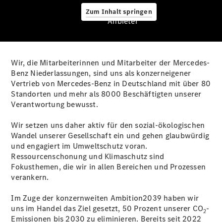
Reparatur &
Werkstatt
Zum Inhalt springen
Anbieter
Rückrufe &
Umrüstungen
Warnung: Betrug
beim
Wir, die Mitarbeiterinnen und Mitarbeiter der Mercedes-
Gebrauchtwagenkauf
Benz Niederlassungen, sind uns als konzerneigener
Service für
Vertrieb von Mercedes-Benz in Deutschland mit über 80
Reisemobile
Standorten und mehr als 8000 Beschäftigten unserer
Gebrauchtwagensuche
Verantwortung bewusst.
Finanzdienste
Digitale
Wir setzen uns daher aktiv für den sozial-ökologischen
Extras
Wandel unserer Gesellschaft ein und gehen glaubwürdig
Mobile
und engagiert im Umweltschutz voran.
Service Pkw
Ressourcenschonung und Klimaschutz sind
Fokusthemen, die wir in allen Bereichen und Prozessen
verankern.
Im Zuge der konzernweiten Ambition2039 haben wir
uns im Handel das Ziel gesetzt, 50 Prozent unserer CO
-
2
Emissionen bis 2030 zu eliminieren. Bereits seit 2022